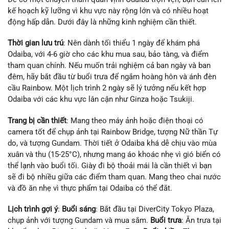
kế hoạch kỹ lưỡng vì khu vực này rộng lớn và có nhiều hoạt
động hấp dẫn. Dưới đây là những kinh nghiệm cần thiết.
Thời gian lưu trú
: Nên dành tối thiểu 1 ngày để khám phá
Odaiba, với 4-6 giờ cho các khu mua sau, bảo tàng, và điểm
tham quan chính. Nếu muốn trải nghiệm cả ban ngày và ban
đêm, hãy bắt đầu từ buổi trưa để ngắm hoàng hôn và ánh đèn
cầu Rainbow. Một lịch trình 2 ngày sẽ lý tưởng nếu kết hợp
Odaiba với các khu vực lân cận như Ginza hoặc Tsukiji.
Trang bị cần thiết
: Mang theo máy ảnh hoặc điện thoại có
camera tốt để chụp ảnh tại Rainbow Bridge, tượng Nữ thần Tự
do, và tượng Gundam. Thời tiết ở Odaiba khá dễ chịu vào mùa
xuân và thu (15-25°C), nhưng mang áo khoác nhẹ vì gió biển có
thể lạnh vào buổi tối. Giày đi bộ thoải mái là cần thiết vì bạn
sẽ đi bộ nhiều giữa các điểm tham quan. Mang theo chai nước
và đồ ăn nhẹ vì thực phẩm tại Odaiba có thể đắt.
Lịch trình gợi ý
:
Buổi sáng
: Bắt đầu tại DiverCity Tokyo Plaza,
chụp ảnh với tượng Gundam và mua sắm.
Buổi trưa
: Ăn trưa tại