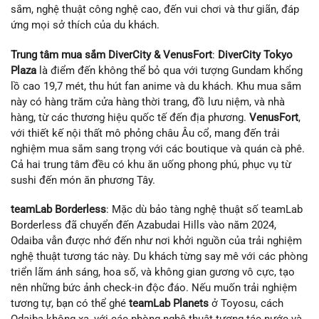
sắm, nghệ thuật công nghệ cao, đến vui chơi và thư giãn, đáp
ứng mọi sở thích của du khách.
Trung tâm mua sắm DiverCity & VenusFort
:
DiverCity Tokyo
Plaza
là điểm đến không thể bỏ qua với tượng Gundam khổng
lồ cao 19,7 mét, thu hút fan anime và du khách. Khu mua sắm
này có hàng trăm cửa hàng thời trang, đồ lưu niệm, và nhà
hàng, từ các thương hiệu quốc tế đến địa phương.
VenusFort
,
với thiết kế nội thất mô phỏng châu Âu cổ, mang đến trải
nghiệm mua sắm sang trọng với các boutique và quán cà phê.
Cả hai trung tâm đều có khu ăn uống phong phú, phục vụ từ
sushi đến món ăn phương Tây.
teamLab Borderless
: Mặc dù bảo tàng nghệ thuật số teamLab
Borderless đã chuyển đến Azabudai Hills vào năm 2024,
Odaiba vẫn được nhớ đến như nơi khởi nguồn của trải nghiệm
nghệ thuật tương tác này. Du khách từng say mê với các phòng
triển lãm ánh sáng, hoa số, và không gian gương vô cực, tạo
nên những bức ảnh check-in độc đáo. Nếu muốn trải nghiệm
tương tự, bạn có thể ghé
teamLab Planets
ở Toyosu, cách