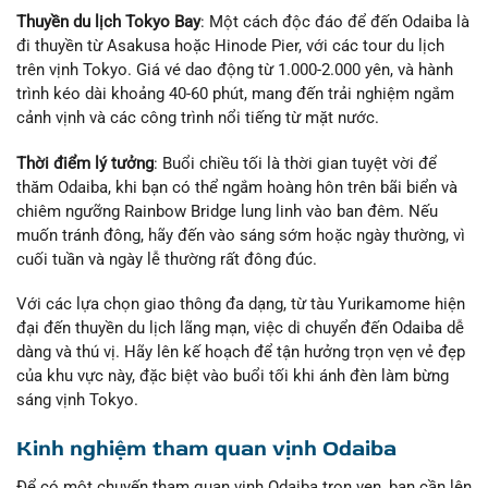
Thuyền du lịch Tokyo Bay
: Một cách độc đáo để đến Odaiba là
đi thuyền từ Asakusa hoặc Hinode Pier, với các tour du lịch
trên vịnh Tokyo. Giá vé dao động từ 1.000-2.000 yên, và hành
trình kéo dài khoảng 40-60 phút, mang đến trải nghiệm ngắm
cảnh vịnh và các công trình nổi tiếng từ mặt nước.
Thời điểm lý tưởng
: Buổi chiều tối là thời gian tuyệt vời để
thăm Odaiba, khi bạn có thể ngắm hoàng hôn trên bãi biển và
chiêm ngưỡng Rainbow Bridge lung linh vào ban đêm. Nếu
muốn tránh đông, hãy đến vào sáng sớm hoặc ngày thường, vì
cuối tuần và ngày lễ thường rất đông đúc.
Với các lựa chọn giao thông đa dạng, từ tàu Yurikamome hiện
đại đến thuyền du lịch lãng mạn, việc di chuyển đến Odaiba dễ
dàng và thú vị. Hãy lên kế hoạch để tận hưởng trọn vẹn vẻ đẹp
của khu vực này, đặc biệt vào buổi tối khi ánh đèn làm bừng
sáng vịnh Tokyo.
Kinh nghiệm tham quan vịnh Odaiba
Để có một chuyến tham quan vịnh Odaiba trọn vẹn, bạn cần lên