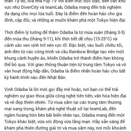
thần Tự do, tòa nhà Fuji TV với kiến trúc độc đáo, đến các khu
vực như DiverCity và teamLab, Odaiba mang đến trải nghiệm
đa dạng cho mọi lứa tuổi. Đây là điểm đến hoàn hảo cho gia
đình, cặp đôi, và những ai muốn khám phá một Tokyo hiện đại.
Thời điểm lý tưởng để thăm Odaiba là từ mùa xuân (tháng 3-5)
đến mùa thu (tháng 9-11), khi thời tiết dễ chịu (15-25°C) và
cảnh sắc ven vịnh trở nên rực rỡ. Đặc biệt, vào buổi chiều tối,
ánh đèn từ các công trình và cầu Rainbow Bridge tạo nên một
khung cảnh huyền ảo, khiến Odaiba trở thành điểm hẹn không
thể bỏ qua. Với giao thông thuận tiện từ trung tâm Tokyo và vô
vàn hoạt động hấp dẫn, Odaiba là điểm nhấn hoàn hảo cho bất
kỳ hành trình nào đến Nhật Bản.
Vịnh Odaiba là lời mời gọi đầy mê hoặc, nơi bạn có thể trải
nghiệm sự giao thoa giữa công nghệ tiên tiến, văn hóa hiện đại
và vẻ đẹp thiên nhiên. Từ mua sắm tại các trung tâm thương
mại sang trọng, khám phá nghệ thuật số tại teamLab, đến
ngắm hoàng hôn bên bãi biển nhân tạo, Odaiba mang đến một
Tokyo khác biệt, vừa sôi động vừa lãng mạn. Hãy sẵn sàng để
khám phá thiên đường giải trí và mua sắm này, nơi mỗi khoảnh