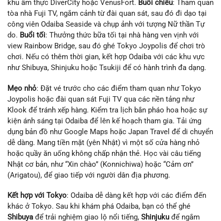
khu ẩm thực DiverCity hoặc VenusFort.
Buổi chiều
: Tham quan
tòa nhà Fuji TV, ngắm cảnh từ đài quan sát, sau đó đi dạo tại
công viên Odaiba Seaside và chụp ảnh với tượng Nữ thần Tự
do.
Buổi tối
: Thưởng thức bữa tối tại nhà hàng ven vịnh với
view Rainbow Bridge, sau đó ghé Tokyo Joypolis để chơi trò
chơi. Nếu có thêm thời gian, kết hợp Odaiba với các khu vực
như Shibuya, Shinjuku hoặc Tsukiji để có hành trình đa dạng.
Mẹo nhỏ
: Đặt vé trước cho các điểm tham quan như Tokyo
Joypolis hoặc đài quan sát Fuji TV qua các nền tảng như
Klook để tránh xếp hàng. Kiểm tra lịch bắn pháo hoa hoặc sự
kiện ánh sáng tại Odaiba để lên kế hoạch tham gia. Tải ứng
dụng bản đồ như Google Maps hoặc Japan Travel để di chuyển
dễ dàng. Mang tiền mặt (yên Nhật) vì một số cửa hàng nhỏ
hoặc quầy ăn uống không chấp nhận thẻ. Học vài câu tiếng
Nhật cơ bản, như “Xin chào” (Konnichiwa) hoặc “Cảm ơn”
(Arigatou), để giao tiếp với người dân địa phương.
Kết hợp với Tokyo
: Odaiba dễ dàng kết hợp với các điểm đến
khác ở Tokyo. Sau khi khám phá Odaiba, bạn có thể ghé
Shibuya
để trải nghiệm giao lộ nổi tiếng,
Shinjuku
để ngắm