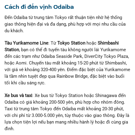
Cách đi đến vịnh Odaiba
Đến Odaiba từ trung tâm Tokyo rất thuận tiện nhờ hệ thống
giao thông hiện đại và đa dạng, phù hợp với mọi nhu cầu của
du khách.
Tàu Yurikamome Line
: Từ
Tokyo Station
hoặc
Shimbashi
Station
, bạn có thể đi tuyến tàu không người lái Yurikamome
đến các trạm như Odaiba Seaside Park, DiverCity Tokyo Plaza,
hoặc Aomi. Chuyến tàu mất khoảng 15-20 phút từ Shimbashi,
với giá vé khoảng 320-400 yên. Điểm đặc biệt của Yurikamome
là tầm nhìn tuyệt đẹp qua Rainbow Bridge, đặc biệt vào buổi
tối khi cầu sáng rực.
Xe bus và taxi
: Xe bus từ Tokyo Station hoặc Shinagawa đến
Odaiba có giá khoảng 200-500 yên, phù hợp cho nhóm đông.
Taxi từ trung tâm Tokyo đến Odaiba mất khoảng 20-30 phút,
với chi phí từ 3.000-5.000 yên, tùy thuộc vào giao thông. Đây là
lựa chọn tiện lợi nếu bạn mang nhiều hành lý hoặc đi cùng gia
đình.