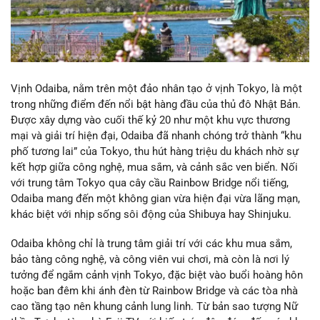
Vịnh Odaiba, nằm trên một đảo nhân tạo ở vịnh Tokyo, là một
trong những điểm đến nổi bật hàng đầu của thủ đô Nhật Bản.
Được xây dựng vào cuối thế kỷ 20 như một khu vực thương
mại và giải trí hiện đại, Odaiba đã nhanh chóng trở thành “khu
phố tương lai” của Tokyo, thu hút hàng triệu du khách nhờ sự
kết hợp giữa công nghệ, mua sắm, và cảnh sắc ven biển. Nối
với trung tâm Tokyo qua cây cầu Rainbow Bridge nổi tiếng,
Odaiba mang đến một không gian vừa hiện đại vừa lãng mạn,
khác biệt với nhịp sống sôi động của Shibuya hay Shinjuku.
Odaiba không chỉ là trung tâm giải trí với các khu mua sắm,
bảo tàng công nghệ, và công viên vui chơi, mà còn là nơi lý
tưởng để ngắm cảnh vịnh Tokyo, đặc biệt vào buổi hoàng hôn
hoặc ban đêm khi ánh đèn từ Rainbow Bridge và các tòa nhà
cao tầng tạo nên khung cảnh lung linh. Từ bản sao tượng Nữ