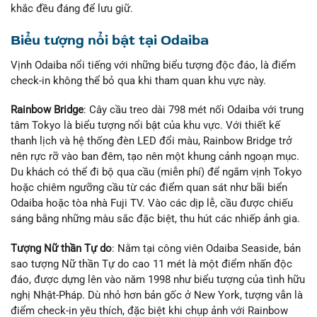
khắc đều đáng để lưu giữ.
Biểu tượng nổi bật tại Odaiba
Vịnh Odaiba nổi tiếng với những biểu tượng độc đáo, là điểm
check-in không thể bỏ qua khi tham quan khu vực này.
Rainbow Bridge
: Cây cầu treo dài 798 mét nối Odaiba với trung
tâm Tokyo là biểu tượng nổi bật của khu vực. Với thiết kế
thanh lịch và hệ thống đèn LED đổi màu, Rainbow Bridge trở
nên rực rỡ vào ban đêm, tạo nên một khung cảnh ngoạn mục.
Du khách có thể đi bộ qua cầu (miễn phí) để ngắm vịnh Tokyo
hoặc chiêm ngưỡng cầu từ các điểm quan sát như bãi biển
Odaiba hoặc tòa nhà Fuji TV. Vào các dịp lễ, cầu được chiếu
sáng bằng những màu sắc đặc biệt, thu hút các nhiếp ảnh gia.
Tượng Nữ thần Tự do
: Nằm tại công viên Odaiba Seaside, bản
sao tượng Nữ thần Tự do cao 11 mét là một điểm nhấn độc
đáo, được dựng lên vào năm 1998 như biểu tượng của tình hữu
nghị Nhật-Pháp. Dù nhỏ hơn bản gốc ở New York, tượng vẫn là
điểm check-in yêu thích, đặc biệt khi chụp ảnh với Rainbow