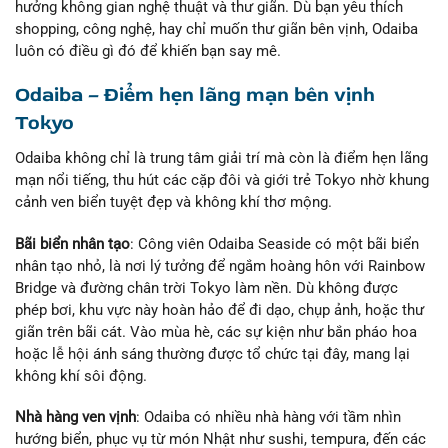
hưởng không gian nghệ thuật và thư giãn. Dù bạn yêu thích
shopping, công nghệ, hay chỉ muốn thư giãn bên vịnh, Odaiba
luôn có điều gì đó để khiến bạn say mê.
Odaiba – Điểm hẹn lãng mạn bên vịnh
Tokyo
Odaiba không chỉ là trung tâm giải trí mà còn là điểm hẹn lãng
mạn nổi tiếng, thu hút các cặp đôi và giới trẻ Tokyo nhờ khung
cảnh ven biển tuyệt đẹp và không khí thơ mộng.
Bãi biển nhân tạo
: Công viên Odaiba Seaside có một bãi biển
nhân tạo nhỏ, là nơi lý tưởng để ngắm hoàng hôn với Rainbow
Bridge và đường chân trời Tokyo làm nền. Dù không được
phép bơi, khu vực này hoàn hảo để đi dạo, chụp ảnh, hoặc thư
giãn trên bãi cát. Vào mùa hè, các sự kiện như bắn pháo hoa
hoặc lễ hội ánh sáng thường được tổ chức tại đây, mang lại
không khí sôi động.
Nhà hàng ven vịnh
: Odaiba có nhiều nhà hàng với tầm nhìn
hướng biển, phục vụ từ món Nhật như sushi, tempura, đến các