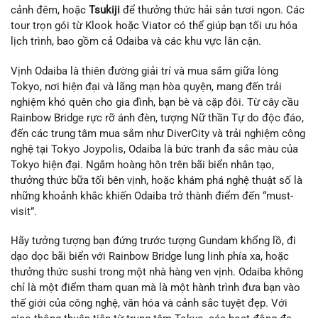
cảnh đêm, hoặc
Tsukiji
để thưởng thức hải sản tươi ngon. Các
tour trọn gói từ Klook hoặc Viator có thể giúp bạn tối ưu hóa
lịch trình, bao gồm cả Odaiba và các khu vực lân cận.
Vịnh Odaiba là thiên đường giải trí và mua sắm giữa lòng
Tokyo, nơi hiện đại và lãng mạn hòa quyện, mang đến trải
nghiệm khó quên cho gia đình, bạn bè và cặp đôi. Từ cây cầu
Rainbow Bridge rực rỡ ánh đèn, tượng Nữ thần Tự do độc đáo,
đến các trung tâm mua sắm như DiverCity và trải nghiệm công
nghệ tại Tokyo Joypolis, Odaiba là bức tranh đa sắc màu của
Tokyo hiện đại. Ngắm hoàng hôn trên bãi biển nhân tạo,
thưởng thức bữa tối bên vịnh, hoặc khám phá nghệ thuật số là
những khoảnh khắc khiến Odaiba trở thành điểm đến “must-
visit”.
Hãy tưởng tượng bạn đứng trước tượng Gundam khổng lồ, đi
dạo dọc bãi biển với Rainbow Bridge lung linh phía xa, hoặc
thưởng thức sushi trong một nhà hàng ven vịnh. Odaiba không
chỉ là một điểm tham quan mà là một hành trình đưa bạn vào
thế giới của công nghệ, văn hóa và cảnh sắc tuyệt đẹp. Với