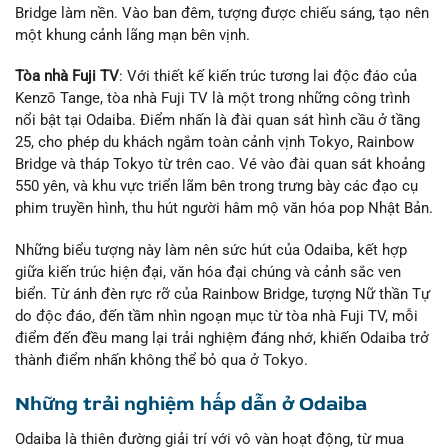
Bridge làm nền. Vào ban đêm, tượng được chiếu sáng, tạo nên
một khung cảnh lãng mạn bên vịnh.
Tòa nhà Fuji TV
: Với thiết kế kiến trúc tương lai độc đáo của
Kenzō Tange, tòa nhà Fuji TV là một trong những công trình
nổi bật tại Odaiba. Điểm nhấn là đài quan sát hình cầu ở tầng
25, cho phép du khách ngắm toàn cảnh vịnh Tokyo, Rainbow
Bridge và tháp Tokyo từ trên cao. Vé vào đài quan sát khoảng
550 yên, và khu vực triển lãm bên trong trưng bày các đạo cụ
phim truyền hình, thu hút người hâm mộ văn hóa pop Nhật Bản.
Những biểu tượng này làm nên sức hút của Odaiba, kết hợp
giữa kiến trúc hiện đại, văn hóa đại chúng và cảnh sắc ven
biển. Từ ánh đèn rực rỡ của Rainbow Bridge, tượng Nữ thần Tự
do độc đáo, đến tầm nhìn ngoạn mục từ tòa nhà Fuji TV, mỗi
điểm đến đều mang lại trải nghiệm đáng nhớ, khiến Odaiba trở
thành điểm nhấn không thể bỏ qua ở Tokyo.
Những trải nghiệm hấp dẫn ở Odaiba
Odaiba là thiên đường giải trí với vô vàn hoạt động, từ mua