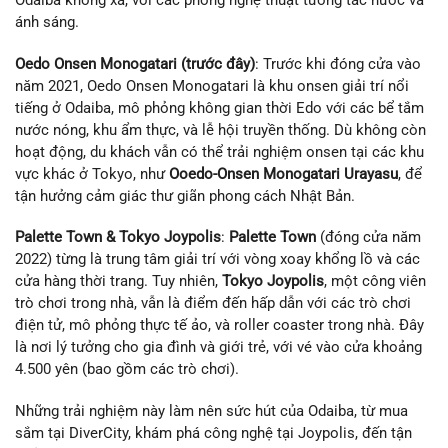
Odaiba không xa, với các phòng nghệ thuật tương tác nước và
ánh sáng.
Oedo Onsen Monogatari (trước đây)
: Trước khi đóng cửa vào
năm 2021, Oedo Onsen Monogatari là khu onsen giải trí nổi
tiếng ở Odaiba, mô phỏng không gian thời Edo với các bể tắm
nước nóng, khu ẩm thực, và lễ hội truyền thống. Dù không còn
hoạt động, du khách vẫn có thể trải nghiệm onsen tại các khu
vực khác ở Tokyo, như
Ooedo-Onsen Monogatari Urayasu
, để
tận hưởng cảm giác thư giãn phong cách Nhật Bản.
Palette Town & Tokyo Joypolis
:
Palette Town
(đóng cửa năm
2022) từng là trung tâm giải trí với vòng xoay khổng lồ và các
cửa hàng thời trang. Tuy nhiên,
Tokyo Joypolis
, một công viên
trò chơi trong nhà, vẫn là điểm đến hấp dẫn với các trò chơi
điện tử, mô phỏng thực tế ảo, và roller coaster trong nhà. Đây
là nơi lý tưởng cho gia đình và giới trẻ, với vé vào cửa khoảng
4.500 yên (bao gồm các trò chơi).
Những trải nghiệm này làm nên sức hút của Odaiba, từ mua
sắm tại DiverCity, khám phá công nghệ tại Joypolis, đến tận