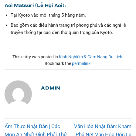
Aoi Matsuri (Lễ Hội Aoi):
Tại Kyoto vào mỗi tháng 5 hàng năm.
Bao gồm các diễu hành trang trí phong phú và các nghi lễ
truyền thống tại các đền thờ quan trọng của Kyoto.
This entry was posted in
Kinh Nghiệm & Cẩm Nang Du Lịch
.
Bookmark the
permalink
.
ADMIN
Ẩm Thực Nhật Bản | Các
Văn Hóa Nhật Bản: Khám
Món Ăn Nhất Định Phải Thử
Phá Nét Văn Hóa Độc Lạ