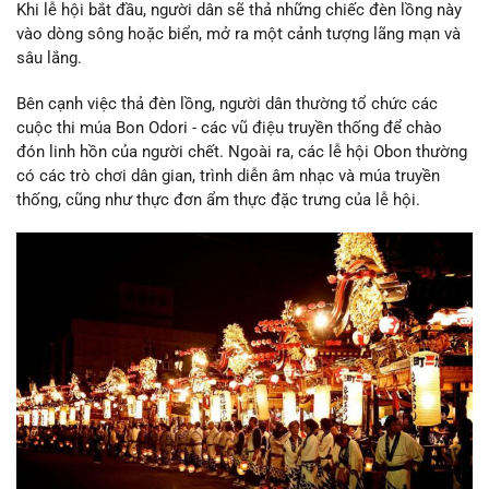
Khi lễ hội bắt đầu, người dân sẽ thả những chiếc đèn lồng này
vào dòng sông hoặc biển, mở ra một cảnh tượng lãng mạn và
sâu lắng.
Bên cạnh việc thả đèn lồng, người dân thường tổ chức các
cuộc thi múa Bon Odori - các vũ điệu truyền thống để chào
đón linh hồn của người chết. Ngoài ra, các lễ hội Obon thường
có các trò chơi dân gian, trình diễn âm nhạc và múa truyền
thống, cũng như thực đơn ẩm thực đặc trưng của lễ hội.