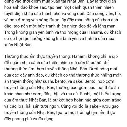
đúng vào thời điểm mùa xuân tại Nhật Bản. Đây là thời gian
hoa anh đào khoe sắc, tạo nên một cảnh quan thiên nhiên
tuyệt diệu khắp các thành phố và vùng quê. Các công viên, hồ,
và con đường ven sông được lấp đầy màu hồng của hoa anh
đào, tạo nên một bức tranh thiên nhiên đẹp đẽ và lãng mạn.
Trong không gian yên bình và thơ mộng của Hanami, du khách
có cơ hội tận hưởng không khí bình yên và tinh tế của mùa
xuân Nhật Bản.
Thưởng thức ẩm thực truyền thống: Hanami không chỉ là dịp
để ngắm nhìn cảnh sắc thiên nhiên mà còn là cơ hội để
thưởng thức ẩm thực truyền thống Nhật Bản. Dưới bóng mát
của các cây anh đào, du khách có thể thưởng thức những món
ăn truyền thống như sushi, bento, và sake. Bento, hộp cơm
truyền thống của Nhật Bản, thường bao gồm các loại thức ăn
khác nhau như cơm, đậu, thịt, và rau củ. Sushi, một biểu tượng
của ẩm thực Nhật Bản, là sự kết hợp hoàn hảo giữa cơm trắng
và các loại hải sản tươi ngon. Cùng với đó là sake - rượu gạo
truyền thống của Nhật Bản, tạo ra một trải nghiệm ẩm thực
đầy phong phú và đa dạng.