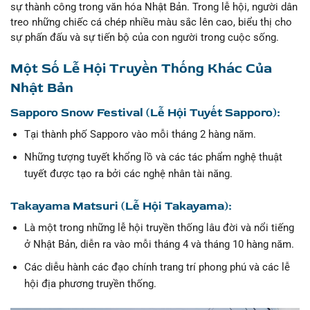
sự thành công trong văn hóa Nhật Bản. Trong lễ hội, người dân
treo những chiếc cá chép nhiều màu sắc lên cao, biểu thị cho
sự phấn đấu và sự tiến bộ của con người trong cuộc sống.
Một Số Lễ Hội Truyền Thống Khác Của
Nhật Bản
Sapporo Snow Festival (Lễ Hội Tuyết Sapporo):
Tại thành phố Sapporo vào mỗi tháng 2 hàng năm.
Những tượng tuyết khổng lồ và các tác phẩm nghệ thuật
tuyết được tạo ra bởi các nghệ nhân tài năng.
Takayama Matsuri (Lễ Hội Takayama):
Là một trong những lễ hội truyền thống lâu đời và nổi tiếng
ở Nhật Bản, diễn ra vào mỗi tháng 4 và tháng 10 hàng năm.
Các diễu hành các đạo chính trang trí phong phú và các lễ
hội địa phương truyền thống.