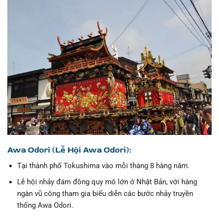
Awa Odori (Lễ Hội Awa Odori):
Tại thành phố Tokushima vào mỗi tháng 8 hàng năm.
Lễ hội nhảy đám đông quy mô lớn ở Nhật Bản, với hàng
ngàn vũ công tham gia biểu diễn các bước nhảy truyền
thống Awa Odori.