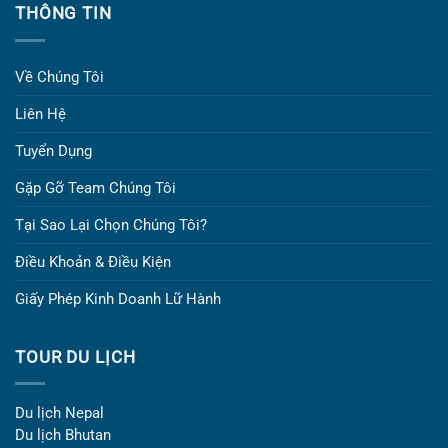
THÔNG TIN
Về Chúng Tôi
Liên Hệ
Tuyển Dụng
Gặp Gỡ Team Chúng Tôi
Tại Sao Lại Chọn Chúng Tôi?
Điều Khoản & Điều Kiện
Giấy Phép Kinh Doanh Lữ Hành
TOUR DU LỊCH
Du lịch Nepal
Du lịch Bhutan