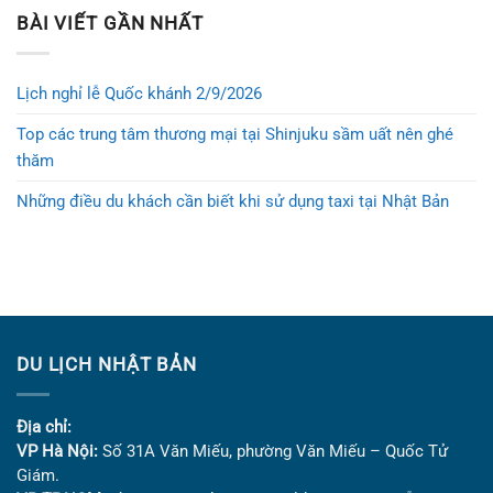
BÀI VIẾT GẦN NHẤT
Lịch nghỉ lễ Quốc khánh 2/9/2026
Top các trung tâm thương mại tại Shinjuku sầm uất nên ghé
thăm
Những điều du khách cần biết khi sử dụng taxi tại Nhật Bản
DU LỊCH NHẬT BẢN
Địa chỉ:
VP Hà Nội:
Số 31A Văn Miếu, phường Văn Miếu – Quốc Tử
Giám.