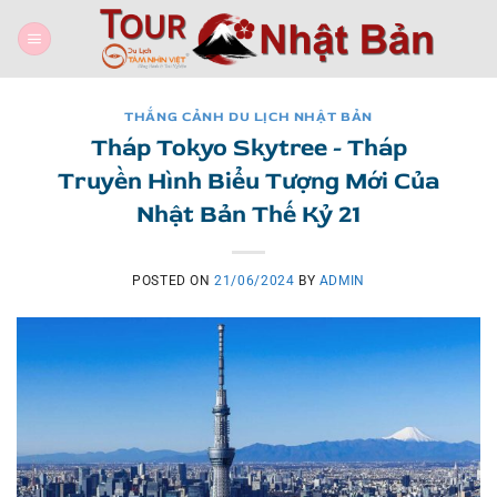
Skip
to
content
THẮNG CẢNH DU LỊCH NHẬT BẢN
Tháp Tokyo Skytree - Tháp
Truyền Hình Biểu Tượng Mới Của
Nhật Bản Thế Kỷ 21
POSTED ON
21/06/2024
BY
ADMIN