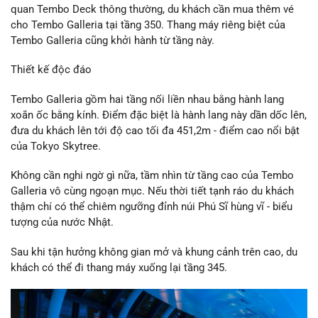
quan Tembo Deck thông thường, du khách cần mua thêm vé
cho Tembo Galleria tại tầng 350. Thang máy riêng biệt của
Tembo Galleria cũng khởi hành từ tầng này.
Thiết kế độc đáo
Tembo Galleria gồm hai tầng nối liền nhau bằng hành lang
xoắn ốc bằng kính. Điểm đặc biệt là hành lang này dần dốc lên,
đưa du khách lên tới độ cao tối đa 451,2m - điểm cao nổi bật
của Tokyo Skytree.
Không cần nghi ngờ gì nữa, tầm nhìn từ tầng cao của Tembo
Galleria vô cùng ngoạn mục. Nếu thời tiết tạnh ráo du khách
thậm chí có thể chiêm ngưỡng đỉnh núi Phú Sĩ hùng vĩ - biểu
tượng của nước Nhật.
Sau khi tận hưởng không gian mở và khung cảnh trên cao, du
khách có thể đi thang máy xuống lại tầng 345.