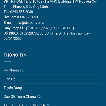
VP TP.HCM:
Tầng 10 tòa nhà VNO Building,
179 Nguyễn Cư
Trinh, Phường Cầu Ông Lãnh.
Tel:
0243.555.8038
Hotline:
0904.525.659
info@dulichvtv.vn
Email:
Giấy Phép LHQT
: 01-239/2023/TCDL-GP LHQT.
Số ĐKKD
: 0102129732 do Sở KH & ĐT Hà Nội cấp ngày
02/01/2007.
THÔNG TIN
Về Chúng Tôi
Liên Hệ
Tuyển Dụng
Gặp Gỡ Team Chúng Tôi
Tại Sao Lại Chọn Chúng Tôi?