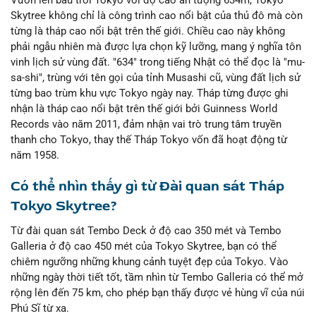
Skytree không chỉ là công trình cao nổi bật của thủ đô mà còn
từng là tháp cao nổi bật trên thế giới. Chiều cao này không
phải ngẫu nhiên mà được lựa chọn kỹ lưỡng, mang ý nghĩa tôn
vinh lịch sử vùng đất. "634" trong tiếng Nhật có thể đọc là "mu-
sa-shi", trùng với tên gọi của tỉnh Musashi cũ, vùng đất lịch sử
từng bao trùm khu vực Tokyo ngày nay. Tháp từng được ghi
nhận là tháp cao nổi bật trên thế giới bởi Guinness World
Records vào năm 2011, đảm nhận vai trò trung tâm truyền
thanh cho Tokyo, thay thế Tháp Tokyo vốn đã hoạt động từ
năm 1958.
Có thể nhìn thấy gì từ Đài quan sát Tháp
Tokyo Skytree?
Từ đài quan sát Tembo Deck ở độ cao 350 mét và Tembo
Galleria ở độ cao 450 mét của Tokyo Skytree, bạn có thể
chiêm ngưỡng những khung cảnh tuyệt đẹp của Tokyo. Vào
những ngày thời tiết tốt, tầm nhìn từ Tembo Galleria có thể mở
rộng lên đến 75 km, cho phép bạn thấy được vẻ hùng vĩ của núi
Phú Sĩ từ xa.