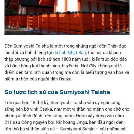
Đền Sumiyoshi Taisha là một trong những ngôi đền Thần đạo
lâu đời và linh thiêng tại
du lịch Nhật Bản
, thu hút du khách
thập phương bởi lịch sử hơn 1800 năm tuổi, kiến trúc độc đáo
và bầu không khí thanh bình, huyền bí. Nơi đây không chỉ là
điểm đến tâm linh quan trọng mà còn là biểu tượng văn hóa và
niềm tự hào của người dân Osaka.
Sơ lược lịch sử của Sumiyoshi Taisha
Trải qua hơn 18 thế kỷ, Sumiyoshi Taisha vẫn uy nghi sừng
sững bên bờ vịnh Osaka, như một vị thần hộ mệnh che chở cho
những ai lênh đênh trên sóng nước. Được xây dựng vào năm
211 sau Công nguyên bởi Nữ hoàng Jingu, ban đầu ngôi đền
tôn thờ ba vị thần biển cả – Sumiyoshi Sanjin – với những cái