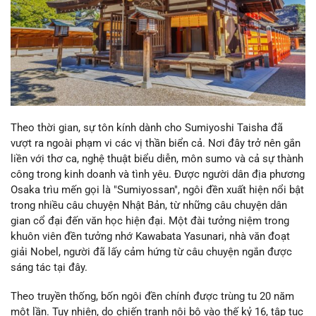
Theo thời gian, sự tôn kính dành cho Sumiyoshi Taisha đã
vượt ra ngoài phạm vi các vị thần biển cả. Nơi đây trở nên gắn
liền với thơ ca, nghệ thuật biểu diễn, môn sumo và cả sự thành
công trong kinh doanh và tình yêu. Được người dân địa phương
Osaka trìu mến gọi là "Sumiyossan", ngôi đền xuất hiện nổi bật
trong nhiều câu chuyện Nhật Bản, từ những câu chuyện dân
gian cổ đại đến văn học hiện đại. Một đài tưởng niệm trong
khuôn viên đền tưởng nhớ Kawabata Yasunari, nhà văn đoạt
giải Nobel, người đã lấy cảm hứng từ câu chuyện ngắn được
sáng tác tại đây.
Theo truyền thống, bốn ngôi đền chính được trùng tu 20 năm
một lần. Tuy nhiên, do chiến tranh nội bộ vào thế kỷ 16, tập tục