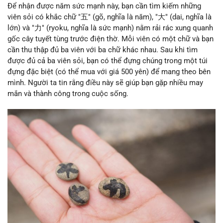
Để nhận được năm sức mạnh này, bạn cần tìm kiếm những
viên sỏi có khắc chữ "五" (gõ, nghĩa là năm), "大" (dai, nghĩa là
lớn) và "力" (ryoku, nghĩa là sức mạnh) nằm rải rác xung quanh
gốc cây tuyết tùng trước điện thờ. Mỗi viên có một chữ và bạn
cần thu thập đủ ba viên với ba chữ khác nhau. Sau khi tìm
được đủ cả ba viên sỏi, bạn có thể đựng chúng trong một túi
đựng đặc biệt (có thể mua với giá 500 yên) để mang theo bên
mình. Người ta tin rằng điều này sẽ giúp bạn gặp nhiều may
mắn và thành công trong cuộc sống.