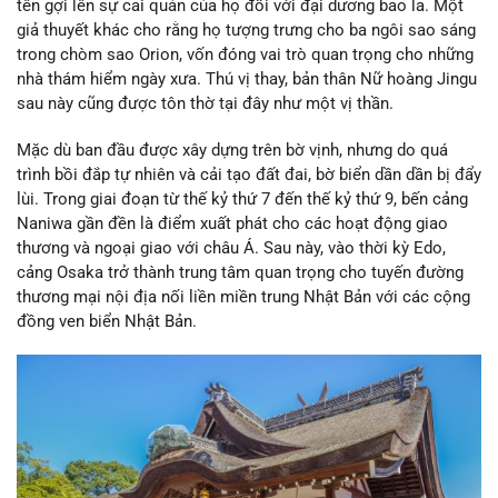
tên gợi lên sự cai quản của họ đối với đại dương bao la. Một
giả thuyết khác cho rằng họ tượng trưng cho ba ngôi sao sáng
trong chòm sao Orion, vốn đóng vai trò quan trọng cho những
nhà thám hiểm ngày xưa. Thú vị thay, bản thân Nữ hoàng Jingu
sau này cũng được tôn thờ tại đây như một vị thần.
Mặc dù ban đầu được xây dựng trên bờ vịnh, nhưng do quá
trình bồi đắp tự nhiên và cải tạo đất đai, bờ biển dần dần bị đẩy
lùi. Trong giai đoạn từ thế kỷ thứ 7 đến thế kỷ thứ 9, bến cảng
Naniwa gần đền là điểm xuất phát cho các hoạt động giao
thương và ngoại giao với châu Á. Sau này, vào thời kỳ Edo,
cảng Osaka trở thành trung tâm quan trọng cho tuyến đường
thương mại nội địa nối liền miền trung Nhật Bản với các cộng
đồng ven biển Nhật Bản.