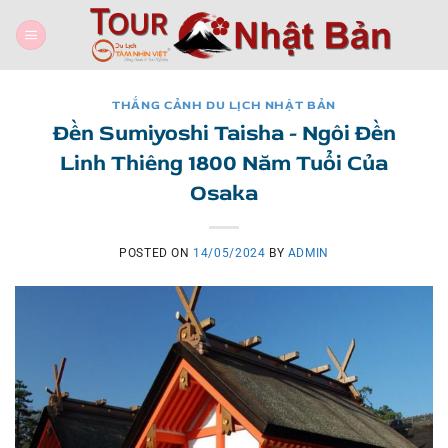
Skip
to
content
THẮNG CẢNH DU LỊCH NHẬT BẢN
Đền Sumiyoshi Taisha - Ngôi Đền
Linh Thiêng 1800 Năm Tuổi Của
Osaka
POSTED ON
14/05/2024
BY
ADMIN