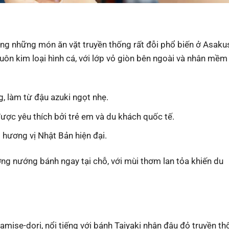
ong những món ăn vặt truyền thống rất đỗi phổ biến ở Asaku
ôn kim loại hình cá, với lớp vỏ giòn bên ngoài và nhân mềm
g, làm từ đậu azuki ngọt nhẹ.
ược yêu thích bởi trẻ em và du khách quốc tế.
hương vị Nhật Bản hiện đại.
ng nướng bánh ngay tại chỗ, với mùi thơm lan tỏa khiến du
ise-dori, nổi tiếng với bánh Taiyaki nhân đậu đỏ truyền th