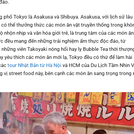
đáo.
 phố Tokyo là Asakusa và Shibuya. Asakusa, với lịch sử lâu
bạn có thể thưởng thức các món ăn vặt truyền thống trong khô
 lộ nhộn nhịp và văn hóa giới trẻ, là trung tâm của các món ăn
 vực đều mang đến những trải nghiệm ẩm thực độc đáo, từ
 những viên Takoyaki nóng hổi hay ly Bubble Tea thời thượn
ay yêu thích các món ăn mới lạ, Tokyo đều có thứ để làm hài
 các
tour Nhật Bản từ Hà Nội
và HCM của Du Lịch Tầm Nhìn Vi
 vị street food này, bên cạnh các món ăn sang trọng trong 