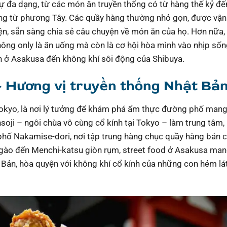
 đa dạng, từ các món ăn truyền thống có từ hàng thế kỷ đế
ởng từ phương Tây. Các quầy hàng thường nhỏ gọn, được vận
ện, sẵn sàng chia sẻ câu chuyện về món ăn của họ. Hơn nữa,
hông only là ăn uống mà còn là cơ hội hòa mình vào nhịp số
h ở Asakusa đến không khí sôi động của Shibuya.
– Hương vị truyền thống Nhật Bả
 Tokyo, là nơi lý tưởng để khám phá ẩm thực đường phố man
soji – ngôi chùa vô cùng cổ kính tại Tokyo – làm trung tâm,
phố Nakamise-dori, nơi tập trung hàng chục quầy hàng bán 
ngào đến Menchi-katsu giòn rụm, street food ở Asakusa ma
Bản, hòa quyện với không khí cổ kính của những con hẻm lá