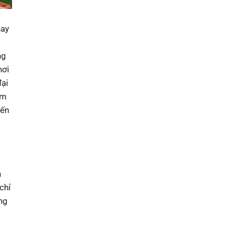
hay
ng
hơi
đại
ám
đến
h
chỉ
ng