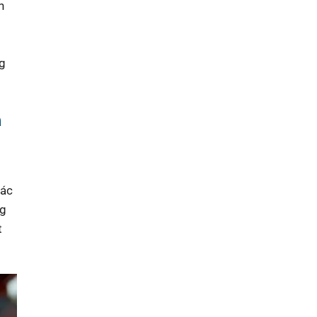
n
ng
n
g
các
ng
t