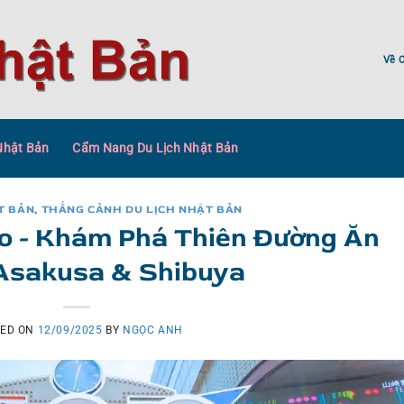
Về C
Nhật Bản
Cẩm Nang Du Lịch Nhật Bản
T BẢN
,
THẮNG CẢNH DU LỊCH NHẬT BẢN
o - Khám Phá Thiên Đường Ăn
Asakusa & Shibuya
TED ON
12/09/2025
BY
NGỌC ANH