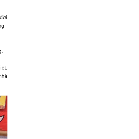
 đời
ng
g.
ệt,
nhà