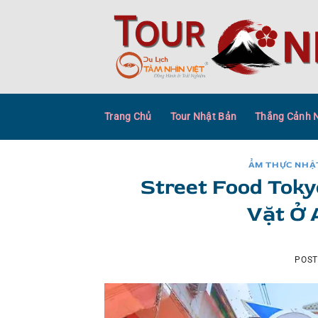
Skip
to
content
Trang Chủ
Tour Nhật Bản
Thắng Cảnh 
ẨM THỰC NHẬ
Street Food Toky
Vặt Ở 
POS