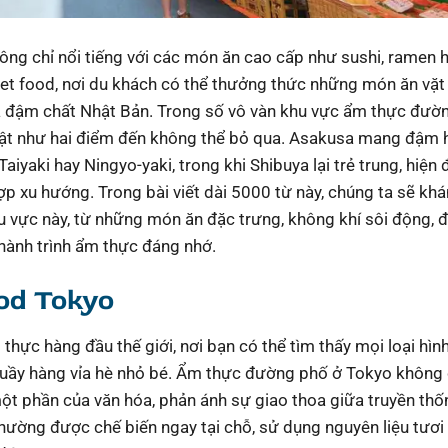
ông chỉ nổi tiếng với các món ăn cao cấp như sushi, ramen 
et food, nơi du khách có thể thưởng thức những món ăn vặt
à đậm chất Nhật Bản. Trong số vô vàn khu vực ẩm thực đườ
bật như hai điểm đến không thể bỏ qua. Asakusa mang đậm 
iyaki hay Ningyo-yaki, trong khi Shibuya lại trẻ trung, hiện 
ợp xu hướng. Trong bài viết dài 5000 từ này, chúng ta sẽ kh
hu vực này, từ những món ăn đặc trưng, không khí sôi động, 
hành trình ẩm thực đáng nhớ.
ood Tokyo
hực hàng đầu thế giới, nơi bạn có thể tìm thấy mọi loại hìn
quầy hàng vỉa hè nhỏ bé. Ẩm thực đường phố ở Tokyo không 
t phần của văn hóa, phản ánh sự giao thoa giữa truyền thố
thường được chế biến ngay tại chỗ, sử dụng nguyên liệu tươi