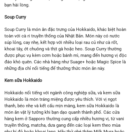
bạn hài lòng.
Soup Curry
Soup Curry là món ăn đặc trưng của Hokkaido, khác biệt hoàn
toàn với cà ri truyền thống của Nhật Bản. Món này có nước
súp lỏng, cay nhẹ, kết hợp với nhiều loại rau củ như cà rốt,
khoai tây, ớt chuông và thịt gà hoặc heo. Soup Curry thường
được phục vụ kèm cơm hoặc bánh mì, mang đến hương vị độc
đáo khó quên. Các nhà hàng như Suage+ hoặc Magic Spice là
những địa chỉ nổi tiếng để thưởng thức món ăn này.
Kem sữa Hokkaido
Hokkaido nổi tiếng với ngành công nghiệp sữa, và kem sữa
Hokkaido là món tráng miệng được yêu thích. Với vị ngọt
thanh, béo nhẹ và kết cấu mịn màng, kem sữa Hokkaido là
món ăn vặt lý tưởng khi bạn dạo quanh thành phố. Các cửa
hàng kem ở Sapporo thường cung cấp nhiều hương vị, từ vani
truyền thống, matcha, dưa gang đến các loại kem theo mùa
như bí đỏ hoặc khoai lang. Hãy thử ghé thăm Milk Mura hoặc