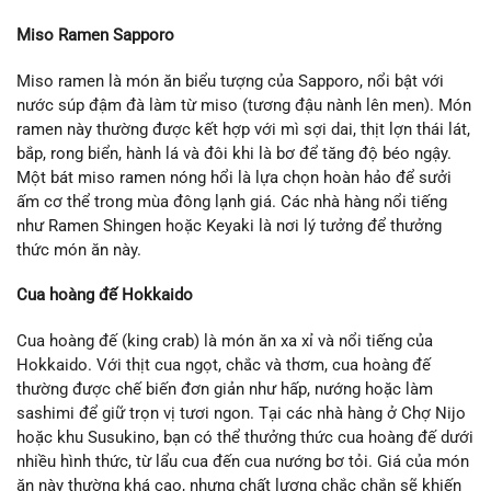
Miso Ramen Sapporo
Miso ramen là món ăn biểu tượng của Sapporo, nổi bật với
nước súp đậm đà làm từ miso (tương đậu nành lên men). Món
ramen này thường được kết hợp với mì sợi dai, thịt lợn thái lát,
bắp, rong biển, hành lá và đôi khi là bơ để tăng độ béo ngậy.
Một bát miso ramen nóng hổi là lựa chọn hoàn hảo để sưởi
ấm cơ thể trong mùa đông lạnh giá. Các nhà hàng nổi tiếng
như Ramen Shingen hoặc Keyaki là nơi lý tưởng để thưởng
thức món ăn này.
Cua hoàng đế Hokkaido
Cua hoàng đế (king crab) là món ăn xa xỉ và nổi tiếng của
Hokkaido. Với thịt cua ngọt, chắc và thơm, cua hoàng đế
thường được chế biến đơn giản như hấp, nướng hoặc làm
sashimi để giữ trọn vị tươi ngon. Tại các nhà hàng ở Chợ Nijo
hoặc khu Susukino, bạn có thể thưởng thức cua hoàng đế dưới
nhiều hình thức, từ lẩu cua đến cua nướng bơ tỏi. Giá của món
ăn này thường khá cao, nhưng chất lượng chắc chắn sẽ khiến