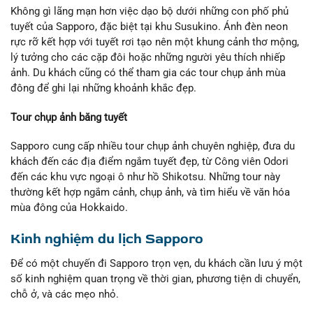
Không gì lãng mạn hơn việc dạo bộ dưới những con phố phủ
tuyết của Sapporo, đặc biệt tại khu Susukino. Ánh đèn neon
rực rỡ kết hợp với tuyết rơi tạo nên một khung cảnh thơ mộng,
lý tưởng cho các cặp đôi hoặc những người yêu thích nhiếp
ảnh. Du khách cũng có thể tham gia các tour chụp ảnh mùa
đông để ghi lại những khoảnh khắc đẹp.
Tour chụp ảnh băng tuyết
Sapporo cung cấp nhiều tour chụp ảnh chuyên nghiệp, đưa du
khách đến các địa điểm ngắm tuyết đẹp, từ Công viên Odori
đến các khu vực ngoại ô như hồ Shikotsu. Những tour này
thường kết hợp ngắm cảnh, chụp ảnh, và tìm hiểu về văn hóa
mùa đông của Hokkaido.
Kinh nghiệm du lịch Sapporo
Để có một chuyến đi Sapporo trọn vẹn, du khách cần lưu ý một
số kinh nghiệm quan trọng về thời gian, phương tiện di chuyển,
chỗ ở, và các mẹo nhỏ.