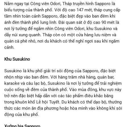
Nằm ngay tại Công viên Odori, Tháp truyền hình Sapporo là
biểu tượng của thành phố. Với độ cao 147 mét, tháp cung cấp
tầm nhìn toàn cảnh Sapporo, đặc biệt đẹp vào ban đêm khi
ánh đèn thành phố lung linh. Đài quan sát ở độ cao 90 mét là
nơi lý tưởng để ngắm nhìn Công viên Odori, khu Susukino và
dãy núi xung quanh. Tháp còn có một cửa hàng lưu niệm và
quán cà phê nhỏ, nơi du khách có thể nghỉ ngơi sau khi ngắm
cảnh.
Khu Susukino
Susukino là khu phố giải trí sôi động của Sapporo, đặc biệt
nhộn nhịp vào ban đêm. Với hàng trăm nhà hàng, quán bar,
karaoke và câu lạc bộ, Susukino là nơi lý tưởng để trải nghiệm
cuộc sống về đêm của thành phố. Vào mùa đông, khu vực này
trở nên đặc biệt hấp dẫn với các tác phẩm điêu khắc băng
trong khuôn khổ Lễ hội Tuyết. Du khách có thể dạo bộ, thưởng
thức các món ăn địa phương hoặc hòa mình vào không khí sôi
động của khu phố.
Xưởng bia Sapporo