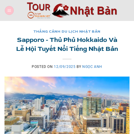
Skip
to
content
THẮNG CẢNH DU LỊCH NHẬT BẢN
Sapporo - Thủ Phủ Hokkaido Và
Lễ Hội Tuyết Nổi Tiếng Nhật Bản
POSTED ON
12/09/2025
BY
NGỌC ANH