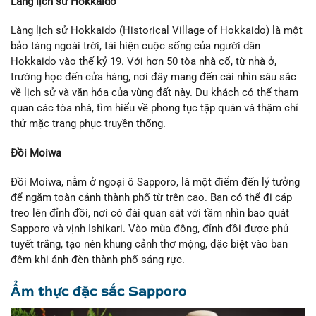
Làng lịch sử Hokkaido
Làng lịch sử Hokkaido (Historical Village of Hokkaido) là một
bảo tàng ngoài trời, tái hiện cuộc sống của người dân
Hokkaido vào thế kỷ 19. Với hơn 50 tòa nhà cổ, từ nhà ở,
trường học đến cửa hàng, nơi đây mang đến cái nhìn sâu sắc
về lịch sử và văn hóa của vùng đất này. Du khách có thể tham
quan các tòa nhà, tìm hiểu về phong tục tập quán và thậm chí
thử mặc trang phục truyền thống.
Đồi Moiwa
Đồi Moiwa, nằm ở ngoại ô Sapporo, là một điểm đến lý tưởng
để ngắm toàn cảnh thành phố từ trên cao. Bạn có thể đi cáp
treo lên đỉnh đồi, nơi có đài quan sát với tầm nhìn bao quát
Sapporo và vịnh Ishikari. Vào mùa đông, đỉnh đồi được phủ
tuyết trắng, tạo nên khung cảnh thơ mộng, đặc biệt vào ban
đêm khi ánh đèn thành phố sáng rực.
Ẩm thực đặc sắc Sapporo