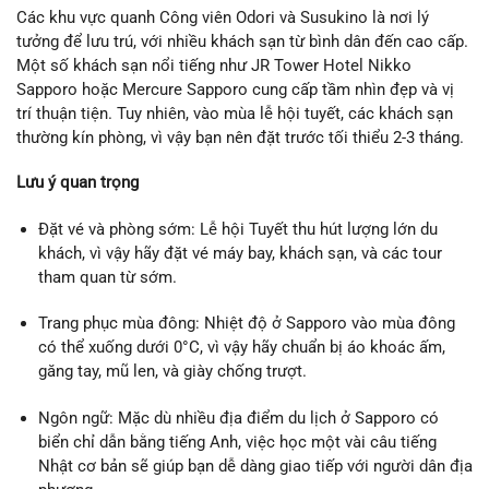
Các khu vực quanh Công viên Odori và Susukino là nơi lý
tưởng để lưu trú, với nhiều khách sạn từ bình dân đến cao cấp.
Một số khách sạn nổi tiếng như JR Tower Hotel Nikko
Sapporo hoặc Mercure Sapporo cung cấp tầm nhìn đẹp và vị
trí thuận tiện. Tuy nhiên, vào mùa lễ hội tuyết, các khách sạn
thường kín phòng, vì vậy bạn nên đặt trước tối thiểu 2-3 tháng.
Lưu ý quan trọng
Đặt vé và phòng sớm: Lễ hội Tuyết thu hút lượng lớn du
khách, vì vậy hãy đặt vé máy bay, khách sạn, và các tour
tham quan từ sớm.
Trang phục mùa đông: Nhiệt độ ở Sapporo vào mùa đông
có thể xuống dưới 0°C, vì vậy hãy chuẩn bị áo khoác ấm,
găng tay, mũ len, và giày chống trượt.
Ngôn ngữ: Mặc dù nhiều địa điểm du lịch ở Sapporo có
biển chỉ dẫn bằng tiếng Anh, việc học một vài câu tiếng
Nhật cơ bản sẽ giúp bạn dễ dàng giao tiếp với người dân địa