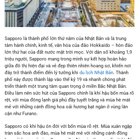
Sapporo là thành phố lớn thứ năm của Nhật Bản và là trung
tâm hành chính, kinh tế, văn hóa của đảo Hokkaido – hòn đảo
lớn thứ hai của đất nước mặt trời mọc. Với dân số khoảng 1,9
triệu người, Sapporo mang trong mình sự kết hợp hoàn hảo
giữa đô thị hiện đại và vẻ đẹp thiên nhiên hoang sơ, khiến nơi
đây trở thành điểm đến lý tưởng khi
du lịch Nhật Bản
. Thành
phố này được thành lập vào thế kỷ 19 và nhanh chóng phát
triển thành một trung tâm quan trọng ở miền Bắc Nhật Bản.
Điều làm nên sức hút của Sapporo chính là khí hậu bốn mùa rõ
rệt, với mùa đông lạnh giá phủ đầy tuyết trắng và mùa hè mát
mẻ với những cánh đồng hoa oải hương bạt ngàn ở vùng lân
cận như Furano.
Sapporo có khí hậu ôn đới với bốn mùa rõ rệt. Mùa xuân ngập
tràn sắc hoa anh đào, mùa hè mát mẻ với những cánh đồng