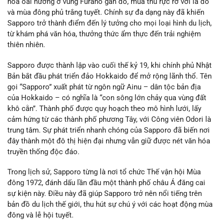
hoa oải hương ở vùng Furano gần đó, mùa thu rực rỡ với lá đỏ
và mùa đông phủ trắng tuyết. Chính sự đa dạng này đã khiến
Sapporo trở thành điểm đến lý tưởng cho mọi loại hình du lịch,
từ khám phá văn hóa, thưởng thức ẩm thực đến trải nghiệm
thiên nhiên.
Sapporo được thành lập vào cuối thế kỷ 19, khi chính phủ Nhật
Bản bắt đầu phát triển đảo Hokkaido để mở rộng lãnh thổ. Tên
gọi “Sapporo” xuất phát từ ngôn ngữ Ainu – dân tộc bản địa
của Hokkaido – có nghĩa là “con sông lớn chảy qua vùng đất
khô cằn”. Thành phố được quy hoạch theo mô hình lưới, lấy
cảm hứng từ các thành phố phương Tây, với Công viên Odori là
trung tâm. Sự phát triển nhanh chóng của Sapporo đã biến nơi
đây thành một đô thị hiện đại nhưng vẫn giữ được nét văn hóa
truyền thống độc đáo.
Trong lịch sử, Sapporo từng là nơi tổ chức Thế vận hội Mùa
đông 1972, đánh dấu lần đầu một thành phố châu Á đăng cai
sự kiện này. Điều này đã giúp Sapporo trở nên nổi tiếng trên
bản đồ du lịch thế giới, thu hút sự chú ý với các hoạt động mùa
đông và lễ hội tuyết.