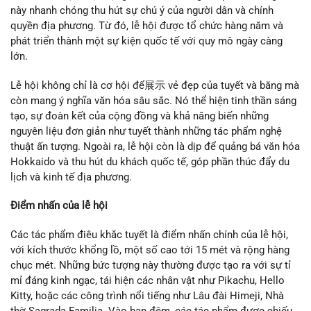
này nhanh chóng thu hút sự chú ý của người dân và chính
quyền địa phương. Từ đó, lễ hội được tổ chức hàng năm và
phát triển thành một sự kiện quốc tế với quy mô ngày càng
lớn.
Lễ hội không chỉ là cơ hội để展示 vẻ đẹp của tuyết và băng mà
còn mang ý nghĩa văn hóa sâu sắc. Nó thể hiện tinh thần sáng
tạo, sự đoàn kết của cộng đồng và khả năng biến những
nguyên liệu đơn giản như tuyết thành những tác phẩm nghệ
thuật ấn tượng. Ngoài ra, lễ hội còn là dịp để quảng bá văn hóa
Hokkaido và thu hút du khách quốc tế, góp phần thúc đẩy du
lịch và kinh tế địa phương.
Điểm nhấn của lễ hội
Các tác phẩm điêu khắc tuyết là điểm nhấn chính của lễ hội,
với kích thước khổng lồ, một số cao tới 15 mét và rộng hàng
chục mét. Những bức tượng này thường được tạo ra với sự tỉ
mỉ đáng kinh ngạc, tái hiện các nhân vật như Pikachu, Hello
Kitty, hoặc các công trình nổi tiếng như Lâu đài Himeji, Nhà
thờ Sagrada Familia. Vào ban đêm, các tác phẩm được chiếu