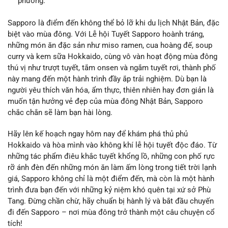
phương.
Sapporo là điểm đến không thể bỏ lỡ khi du lịch Nhật Bản, đặc
biệt vào mùa đông. Với Lễ hội Tuyết Sapporo hoành tráng,
những món ăn đặc sản như miso ramen, cua hoàng đế, soup
curry và kem sữa Hokkaido, cùng vô vàn hoạt động mùa đông
thú vị như trượt tuyết, tắm onsen và ngắm tuyết rơi, thành phố
này mang đến một hành trình đầy ắp trải nghiệm. Dù bạn là
người yêu thích văn hóa, ẩm thực, thiên nhiên hay đơn giản là
muốn tận hưởng vẻ đẹp của mùa đông Nhật Bản, Sapporo
chắc chắn sẽ làm bạn hài lòng.
Hãy lên kế hoạch ngay hôm nay để khám phá thủ phủ
Hokkaido và hòa mình vào không khí lễ hội tuyết độc đáo. Từ
những tác phẩm điêu khắc tuyết khổng lồ, những con phố rực
rỡ ánh đèn đến những món ăn làm ấm lòng trong tiết trời lạnh
giá, Sapporo không chỉ là một điểm đến, mà còn là một hành
trình đưa bạn đến với những kỷ niệm khó quên tại xứ sở Phù
Tang. Đừng chần chừ, hãy chuẩn bị hành lý và bắt đầu chuyến
đi đến Sapporo – nơi mùa đông trở thành một câu chuyện cổ
tích!