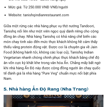
Mức giá: Từ 250.000 VNĐ VNĐ/người
Website: tanishqindianrestaurant.com
Giữa một rừng các nhà hàng phục vụ thịt nướng Tandoori,
Tanishq nổi lên như một viên ngọc quý dành riêng cho cộng
đồng ăn chay. Nhà hàng Tanishq có khả năng chế biến các
món chay tinh xảo đến mức thực khách không hề cảm thấy
thiếu vắng protein động vật. Được coi là chuyên gia về Jain
Food (không hành tỏi, không các loại củ), Tanishq Indian
Vegetarian nhanh chóng chinh phục thực khách bằng chế độ
ăn vốn cực kỳ khắt khe trong văn hóa Ấn. Chẳng mấy bất ngờ
khi nhà hàng Ấn Độ này được cộng đồng người ăn chay quốc
tế đánh giá là nhà hàng "Pure Veg" chuẩn mực nổi bật phía
Nam.
5. Nhà hàng Ấn Độ Rang (Nha Trang)