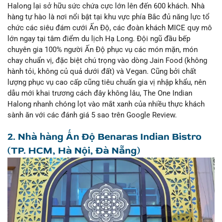
Halong lại sở hữu sức chứa cực lớn lên đến 600 khách. Nhà
hàng tự hào là nơi nổi bật tại khu vực phía Bắc đủ năng lực tổ
chức các siêu đám cưới Ấn Độ, các đoàn khách MICE quy mô
lớn ngay tại tâm điểm du lịch Hạ Long. Đội ngũ đầu bếp
chuyên gia 100% người Ấn Độ phục vụ các món mặn, món
chay chuẩn vị, đặc biệt chú trọng vào dòng Jain Food (không
hành tỏi, không củ quả dưới đất) và Vegan. Cũng bởi chất
lượng phục vụ cao cấp cũng tiêu chuẩn gia vị nhập khẩu, nên
dẫu mới khai trương cách đây không lâu, The One Indian
Halong nhanh chóng lọt vào mắt xanh của nhiều thực khách
sành ăn với các đánh giá 5 sao trên Google Review.
2. Nhà hàng Ấn Độ Benaras Indian Bistro
(
TP. HCM, Hà Nội, Đà Nẵng)