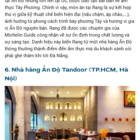
tại Ấn Độ nhưng lớn lên tại Úc, được đào tạo bài bản về ẩm
thực Tây Phương. Chính vì vậy, món ăn tại Rang là sự kết hợp
thú vị giữa kỹ thuật chế biến hiện đại (nấu chậm, áp chảo,...),
ảnh hưởng từ phong cách trình bày phương Tây và hương vị gia
vị Ấn Độ nguyên bản. Rang đã được các chuyên gia của
Michelin Guide công nhận về sự ổn định trong chất lượng và
sự sáng tạo. Danh hiệu này biến Rang từ một nhà hàng Ấn Độ
thông thường thành điểm đến ẩm thực mà du khách sành sỏi
phải ghé thăm khi tới Đà Nẵng.
6. Nhà hàng Ấn Độ Tandoor (TP.HCM, Hà
Nội)