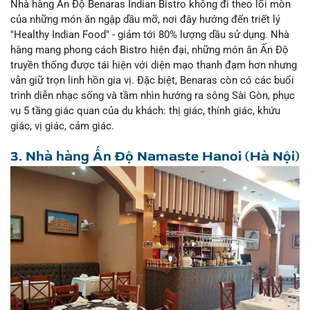
Nhà hàng Ấn Độ Benaras Indian Bistro không đi theo lối mòn
của những món ăn ngập dầu mỡ, nơi đây hướng đến triết lý
"Healthy Indian Food" - giảm tới 80% lượng dầu sử dụng. Nhà
hàng mang phong cách Bistro hiện đại, những món ăn Ấn Độ
truyền thống được tái hiện với diện mạo thanh đạm hơn nhưng
vẫn giữ trọn linh hồn gia vị. Đặc biệt, Benaras còn có các buổi
trình diễn nhạc sống và tầm nhìn hướng ra sông Sài Gòn, phục
vụ 5 tầng giác quan của du khách: thị giác, thính giác, khứu
giác, vị giác, cảm giác.
3.
Nhà hàng Ấn Độ
Namaste Hanoi (Hà Nội)