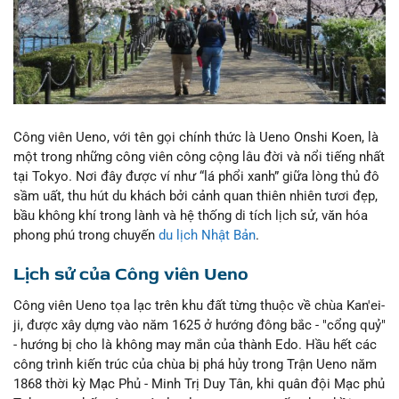
Công viên Ueno, với tên gọi chính thức là Ueno Onshi Koen, là
một trong những công viên công cộng lâu đời và nổi tiếng nhất
tại Tokyo. Nơi đây được ví như “lá phổi xanh” giữa lòng thủ đô
sầm uất, thu hút du khách bởi cảnh quan thiên nhiên tươi đẹp,
bầu không khí trong lành và hệ thống di tích lịch sử, văn hóa
phong phú trong chuyến
du lịch Nhật Bản
.
Lịch sử của Công viên Ueno
Công viên Ueno tọa lạc trên khu đất từng thuộc về chùa Kan'ei-
ji, được xây dựng vào năm 1625 ở hướng đông bắc - "cổng quỷ"
- hướng bị cho là không may mắn của thành Edo. Hầu hết các
công trình kiến trúc của chùa bị phá hủy trong Trận Ueno năm
1868 thời kỳ Mạc Phủ - Minh Trị Duy Tân, khi quân đội Mạc phủ