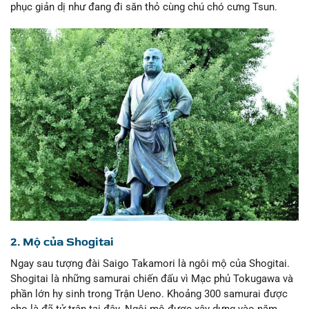
phục giản dị như đang đi săn thỏ cùng chú chó cưng Tsun.
2. Mộ của Shogitai
Ngay sau tượng đài Saigo Takamori là ngôi mộ của Shogitai.
Shogitai là những samurai chiến đấu vì Mạc phủ Tokugawa và
phần lớn hy sinh trong Trận Ueno. Khoảng 300 samurai được
cho là đã tử trận tại đây. Ngôi mộ được xây dựng vào năm