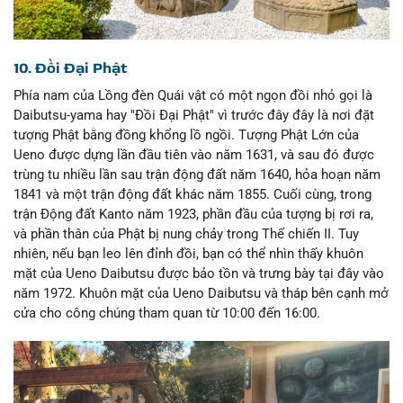
10. Đồi Đại Phật
Phía nam của Lồng đèn Quái vật có một ngọn đồi nhỏ gọi là
Daibutsu-yama hay "Đồi Đại Phật" vì trước đây đây là nơi đặt
tượng Phật bằng đồng khổng lồ ngồi. Tượng Phật Lớn của
Ueno được dựng lần đầu tiên vào năm 1631, và sau đó được
trùng tu nhiều lần sau trận động đất năm 1640, hỏa hoạn năm
1841 và một trận động đất khác năm 1855. Cuối cùng, trong
trận Động đất Kanto năm 1923, phần đầu của tượng bị rơi ra,
và phần thân của Phật bị nung chảy trong Thế chiến II. Tuy
nhiên, nếu bạn leo lên đỉnh đồi, bạn có thể nhìn thấy khuôn
mặt của Ueno Daibutsu được bảo tồn và trưng bày tại đây vào
năm 1972. Khuôn mặt của Ueno Daibutsu và tháp bên cạnh mở
cửa cho công chúng tham quan từ 10:00 đến 16:00.